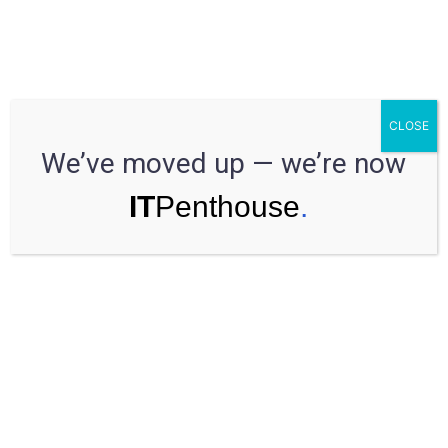
Microservice-Architektur in
CLOSE
Webprodukten: ein Leitfaden von A
We’ve moved up — we’re now
bis Z
Have a Question?
Speak to an expert